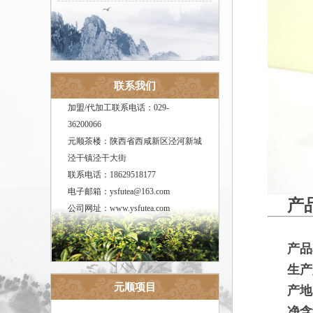
联系我们
加盟/代加工联系电话：029-
36200066
元顺茶楼：陕西省西咸新区泾河新城
泾干镇泾干大街
联系电话：18629518177
电子邮箱：ysfutea@163.com
产
公司网址：www.ysfutea.com
产品
生产
元顺项目
产地
净含