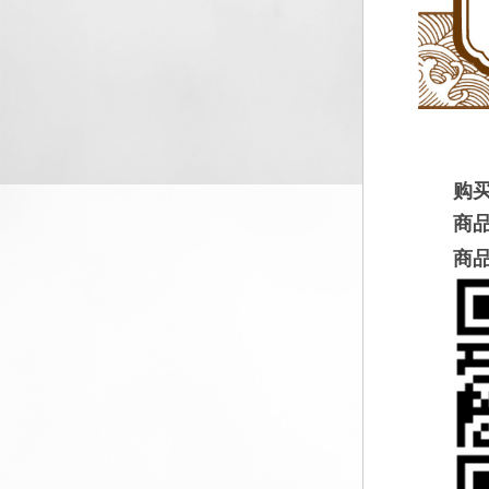
购
商
商