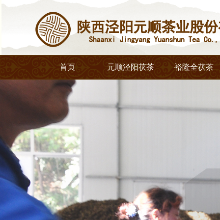
首页
元顺泾阳茯茶
裕隆全茯茶