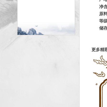
净
原
等
储
更多精