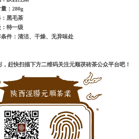
含量：
280g
料：黑毛茶
级：特一级
存条件：清洁、干燥、无异味处
彩，赶快扫描下方二维码关注元顺茯砖茶公众平台吧！