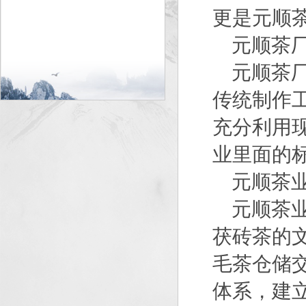
更是元顺
元顺茶
元顺茶
传统制作
充分利用
业里面的
元顺茶
元顺茶
茯砖茶的
毛茶仓储
体系，建