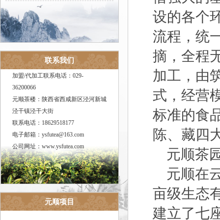
设的各个
流程，统
摘，全程
联系我们
加工，由
加盟/代加工联系电话：029-
36200066
式，经营
元顺茶楼：陕西省西咸新区泾河新城
标准的食
泾干镇泾干大街
联系电话：18629518177
陈、藏四
电子邮箱：ysfutea@163.com
公司网址：www.ysfutea.com
元顺茶
元顺在
亩级生态
元顺项目
建立了七