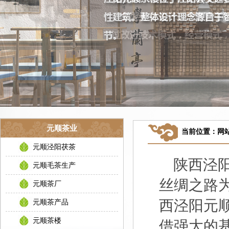
元顺茶业
当前位置：
网
元顺泾阳茯茶
陕西泾阳
元顺毛茶生产
丝绸之路
元顺茶厂
西泾阳元
元顺茶产品
元顺茶楼
借强大的