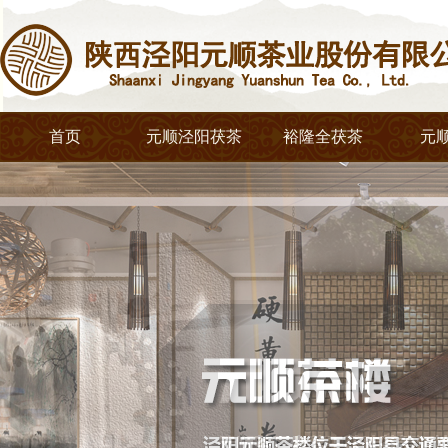
首页
元顺泾阳茯茶
裕隆全茯茶
元